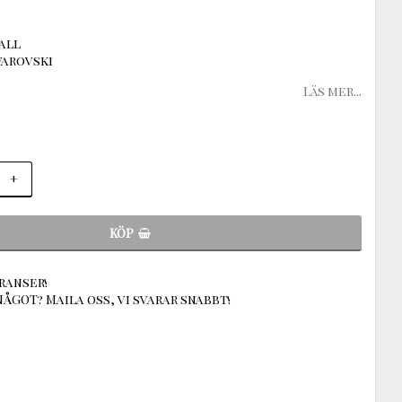
tall
warovski
Läs mer...
+
KÖP
ranser!
ÅGOT? Maila oss, vi svarar snabbt!