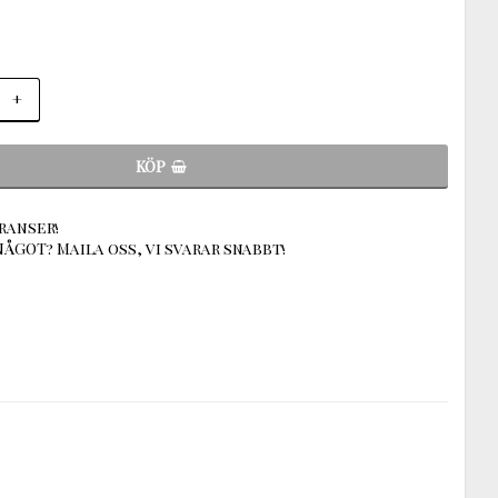
+
KÖP
ranser!
ÅGOT? Maila oss, vi svarar snabbt!