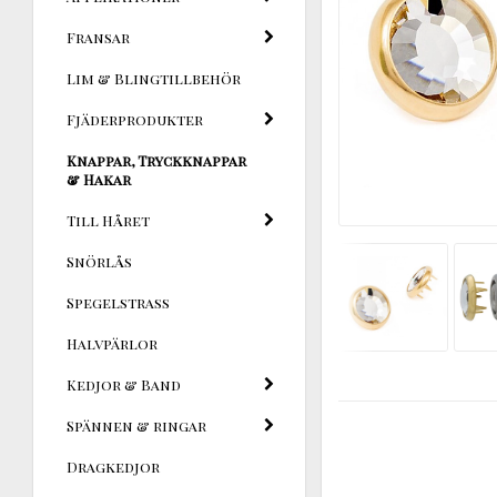
Fransar
Lim & Blingtillbehör
Fjäderprodukter
Knappar, Tryckknappar
& Hakar
Till Håret
Snörlås
Spegelstrass
Halvpärlor
Kedjor & Band
Spännen & ringar
Dragkedjor