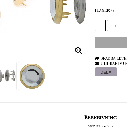
I lager: 53
-
Snabba leve
UNDRAR DU N
DELA
Beskrivning
Art.nr: 01 873