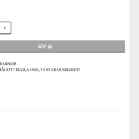
+
KÖP
ranser!
ÅGOT? Maila oss, vi svarar snabbt!