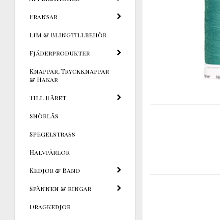
Fransar
Lim & Blingtillbehör
Fjäderprodukter
Knappar, Tryckknappar
& Hakar
Till Håret
Snörlås
Spegelstrass
Halvpärlor
Kedjor & Band
Spännen & ringar
Dragkedjor