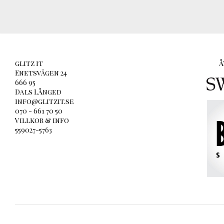
glitz it
Å
Enetsvägen 24
666 95
Dals Långed
info@glitzit.se
070 - 661 70 50
Villkor & info
559027-5763