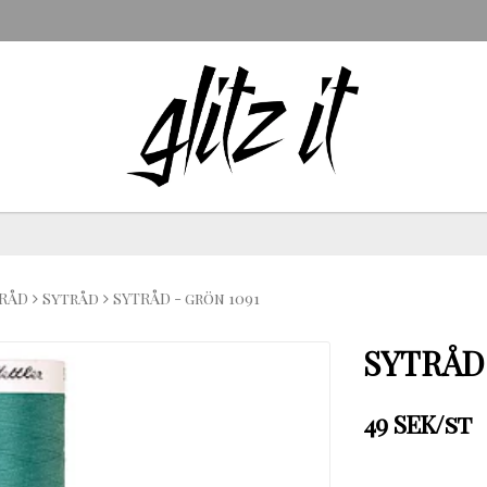
RÅD
Sytråd
SYTRÅD - grön 1091
SYTRÅD 
49 SEK/st