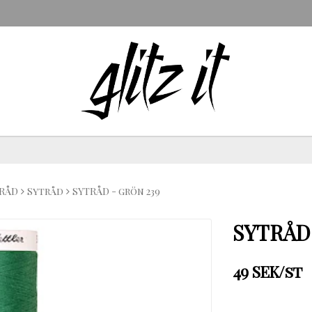
RÅD
Sytråd
SYTRÅD - grön 239
SYTRÅD 
49 SEK/st