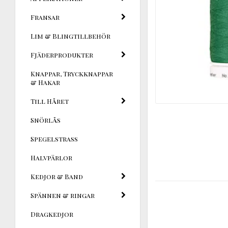
Fransar
Lim & Blingtillbehör
Fjäderprodukter
Knappar, Tryckknappar
& Hakar
Till Håret
Snörlås
Spegelstrass
Halvpärlor
Kedjor & Band
Spännen & ringar
Dragkedjor