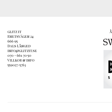
glitz it
Å
Enetsvägen 24
666 95
Dals Långed
info@glitzit.se
070 - 661 70 50
Villkor & info
559027-5763