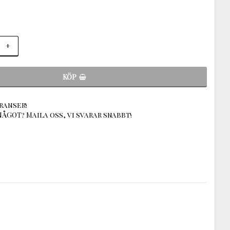
+
KÖP
ranser!
ÅGOT? Maila oss, vi svarar snabbt!