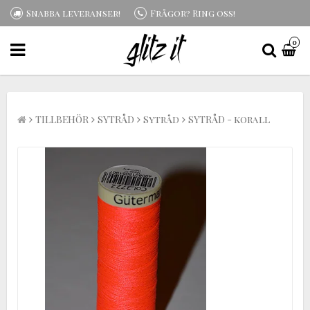
Snabba leveranser!
Frågor? Ring oss!
0
TILLBEHÖR
SYTRÅD
Sytråd
SYTRÅD - korall