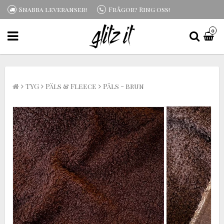
Snabba leveranser!
Frågor? Ring oss!
0
TYG
Päls & Fleece
Päls - brun