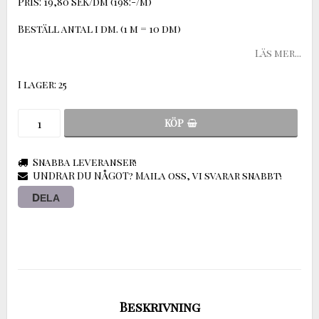
Pris: 19,80 SEK/dm (198:-/m)
Beställ antal i dm. (1 m = 10 dm)
Läs mer...
I lager: 25
KÖP
Snabba leveranser!
UNDRAR DU NÅGOT? Maila oss, vi svarar snabbt!
DELA
Beskrivning