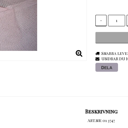
-
Snabba leve
UNDRAR DU N
DELA
Beskrivning
Art.nr: 01 3747