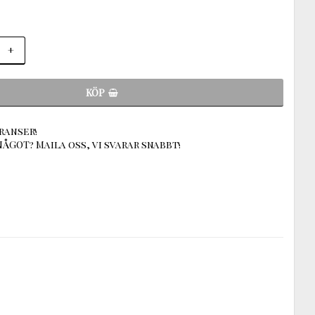
+
KÖP
ranser!
ÅGOT? Maila oss, vi svarar snabbt!