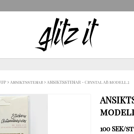
 UP
Ansiktsstenar
ANSIKTSSTENAR - Crystal AB modell 2
ANSIKT
modell
100 SEK/st