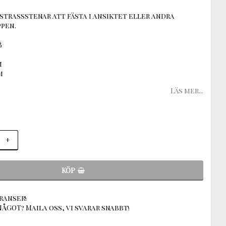
strassstenar att fästa i ansiktet eller andra
ppen.
B
m
m
Läs mer...
+
KÖP
ranser!
ÅGOT? Maila oss, vi svarar snabbt!