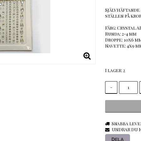
Självhäftande 
ställen på kro
Färg: Crystal A
Runda: 2-4 mm
Droppe: 10x6 m
Navette: 4x9 m
I lager: 2
-
Snabba leve
UNDRAR DU N
DELA