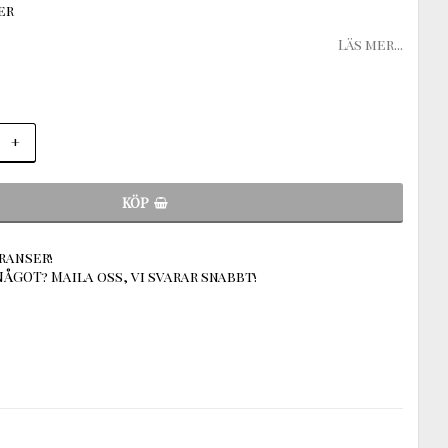
er
Läs mer...
+
KÖP
ranser!
ÅGOT? Maila oss, vi svarar snabbt!