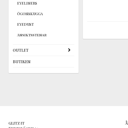
EYELINERS
ÖGONSKUGGA
EYEDUST
Ansiktsstenar
OUTLET
BUTIKEN
glitz it
Å