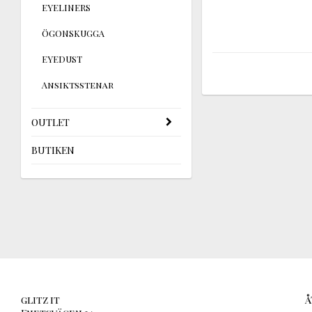
EYELINERS
ÖGONSKUGGA
EYEDUST
Ansiktsstenar
OUTLET
BUTIKEN
glitz it
Å