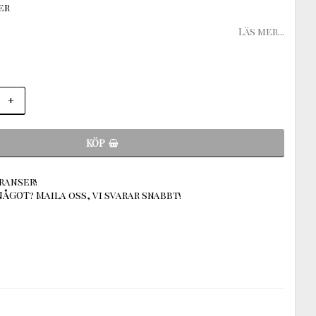
er
Läs mer...
+
KÖP
ranser!
ÅGOT? Maila oss, vi svarar snabbt!